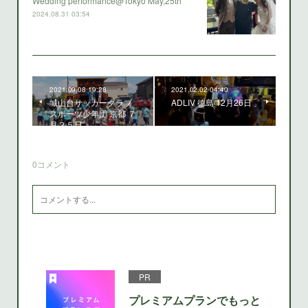
Wedding performance@Tokyo May,25th
2024.08.31 03:54
2021.09.08 19:28
2021.02.02 04:40
城山台サッカークラブ
ADLIV 徳島 12月26日
スポーツ少年団 京都 ７
月２５日
0
コメント
PR
プレミアムプランでもっと