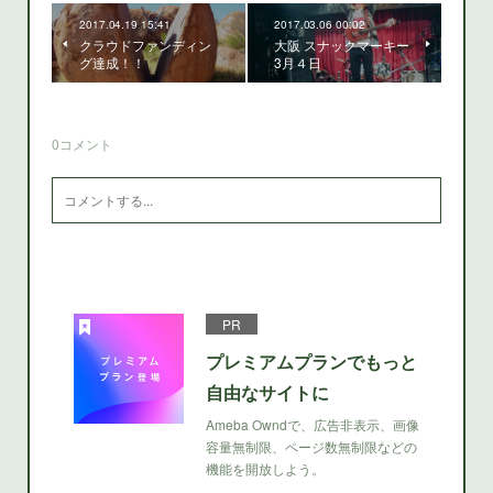
2017.04.19 15:41
2017.03.06 00:02
クラウドファンディン
大阪 スナックマーキー
グ達成！！
3月４日
0
コメント
PR
プレミアムプランでもっと
自由なサイトに
Ameba Owndで、広告非表示、画像
容量無制限、ページ数無制限などの
機能を開放しよう。