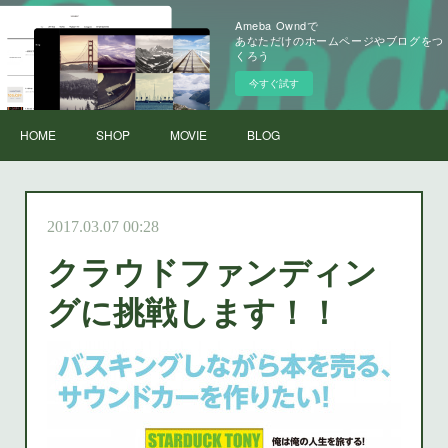
Ameba Owndで
あなただけのホームページやブログをつ
くろう
今すぐ試す
HOME
SHOP
MOVIE
BLOG
2017.03.07 00:28
クラウドファンディン
グに挑戦します！！