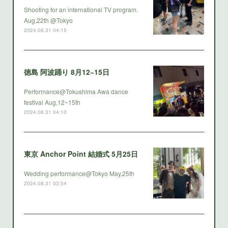
Shooting for an international TV program.
Aug,22th @Tokyo
2024.08.31 04:15
徳島 阿波踊り 8月12~15日
Performance@Tokushima Awa dance
festival Aug,12~15th
2024.08.31 04:10
東京 Anchor Point 結婚式 5月25日
Wedding performance@Tokyo May,25th
2024.08.31 03:54