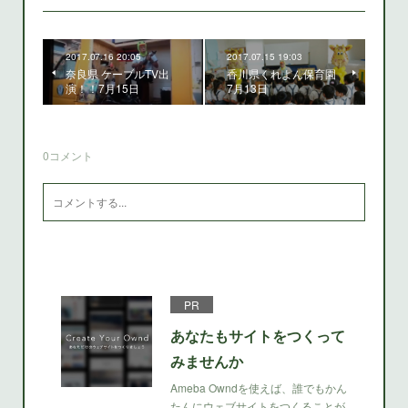
2017.07.16 20:05
2017.07.15 19:03
奈良県 ケーブルTV出
香川県くれよん保育園
演！！7月15日
7月13日
0
コメント
PR
あなたもサイトをつくって
みませんか
Ameba Owndを使えば、誰でもかん
たんにウェブサイトをつくることが