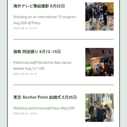
海外テレビ番組撮影 8月22日
Shooting for an international TV program.
Aug,22th @Tokyo
2024.08.31 04:15
徳島 阿波踊り 8月12~15日
Performance@Tokushima Awa dance
festival Aug,12~15th
2024.08.31 04:10
東京 Anchor Point 結婚式 5月25日
Wedding performance@Tokyo May,25th
2024.08.31 03:54