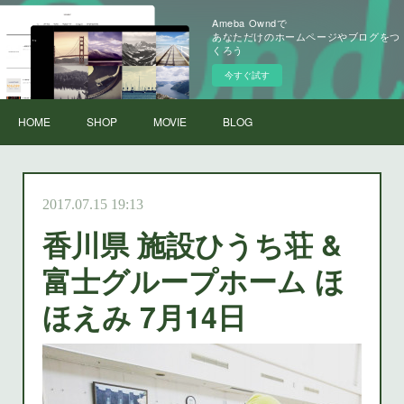
Ameba Owndで
あなただけのホームページやブログをつ
くろう
今すぐ試す
HOME
SHOP
MOVIE
BLOG
2017.07.15 19:13
香川県 施設ひうち荘 &
富士グループホーム ほ
ほえみ 7月14日