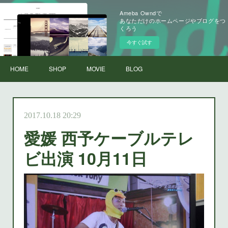
Ameba Owndで
あなただけのホームページやブログをつ
くろう
今すぐ試す
HOME
SHOP
MOVIE
BLOG
2017.10.18 20:29
愛媛 西予ケーブルテレ
ビ出演 10月11日