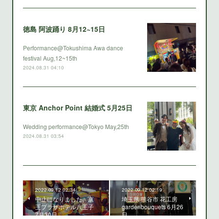
徳島 阿波踊り 8月12~15日
Performance@Tokushima Awa dance
festival Aug,12~15th
2024.08.31 04:10
東京 Anchor Point 結婚式 5月25日
Wedding performance@Tokyo May,25th
2024.08.31 03:54
2022.09.12 02:34
2022.09.12 02:19
中止になりました。京
埼玉県 熊谷市 花工房
王プラザホテル八王子
gardenbouquets 6月26
7月30日
日