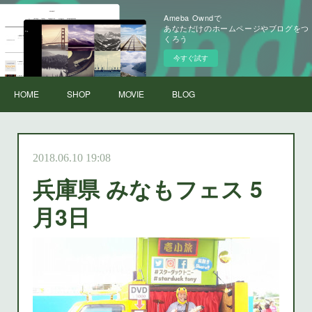
Ameba Owndで
あなただけのホームページやブログをつ
くろう
今すぐ試す
HOME
SHOP
MOVIE
BLOG
2018.06.10 19:08
兵庫県 みなもフェス 5
月3日