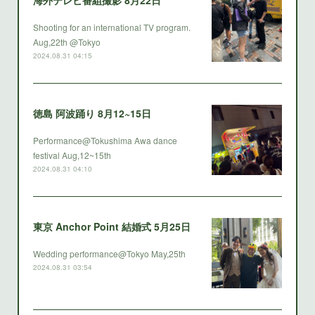
海外テレビ番組撮影 8月22日
Shooting for an international TV program.
Aug,22th @Tokyo
2024.08.31 04:15
徳島 阿波踊り 8月12~15日
Performance@Tokushima Awa dance
festival Aug,12~15th
2024.08.31 04:10
東京 Anchor Point 結婚式 5月25日
Wedding performance@Tokyo May,25th
2024.08.31 03:54