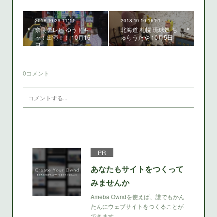
2018.10.29 11:11
2018.10.10 16:51
奈良テレビ ゆうドキ
北海道 札幌 琉球処 ち
ッ！出演！！ 10月16
ゅらうたや 10月5日
日
0
コメント
PR
あなたもサイトをつくって
みませんか
Ameba Owndを使えば、誰でもかん
たんにウェブサイトをつくることが
できます。