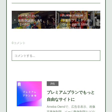
2024.08.31 04:10
2024.08.31 03:39
徳島 阿波踊り 8月
千葉県フェスティバル
12~15日
ウォーク蘇我 SBM
2024 3月31日
0
コメント
PR
プレミアムプランでもっと
自由なサイトに
Ameba Owndで、広告非表示、画像
容量無制限、ページ数無制限などの