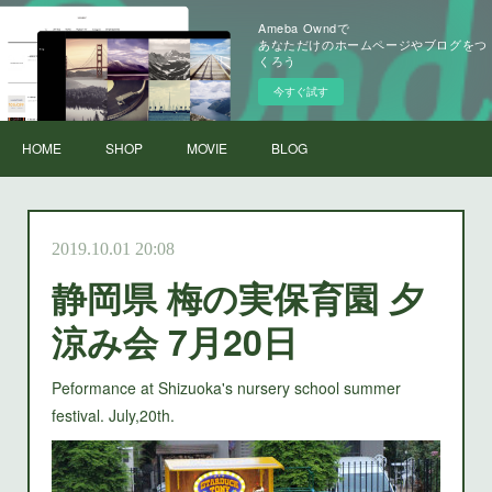
Ameba Owndで
あなただけのホームページやブログをつ
くろう
今すぐ試す
HOME
SHOP
MOVIE
BLOG
2019.10.01 20:08
静岡県 梅の実保育園 夕
涼み会 7月20日
Peformance at Shizuoka's nursery school summer
festival. July,20th.