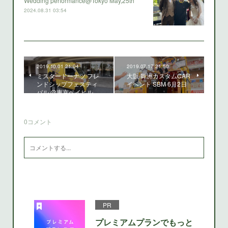
Wedding performance@Tokyo May,25th
2024.08.31 03:54
2019.10.01 21:04
2019.07.17 21:50
ミスタードーナツ フレ
大阪 舞洲カスタムCAR
ンドシップフェスティ
イベント SBM 6月2日
バル @東京ベイヒル…
0
コメント
PR
プレミアムプランでもっと