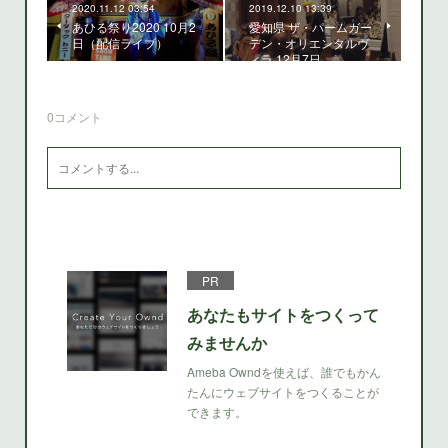
2020.11.12 03:54
2019.12.10 13:39
あひる祭り2020 10月2
愛知県 ザ・パームガー
日（配信ライブ）
デン・オリエンタルヴ
ィラ 12月7日
0
コメント
PR
あなたもサイトをつくって
みませんか
Ameba Owndを使えば、誰でもかん
たんにウェブサイトをつくることが
できます。