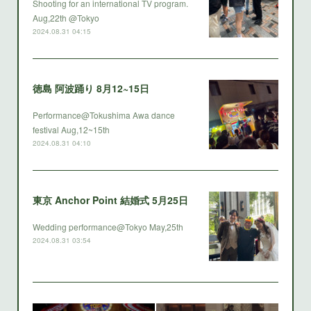
Shooting for an international TV program.
Aug,22th @Tokyo
2024.08.31 04:15
徳島 阿波踊り 8月12~15日
Performance@Tokushima Awa dance
festival Aug,12~15th
2024.08.31 04:10
東京 Anchor Point 結婚式 5月25日
Wedding performance@Tokyo May,25th
2024.08.31 03:54